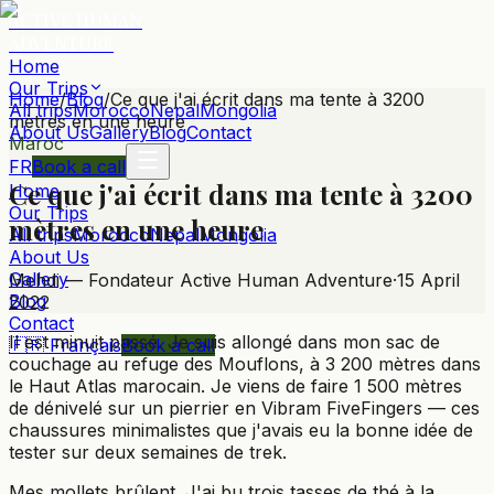
ACTIVE HUMAN
ADVENTURE
Home
Our Trips
Home
/
Blog
/
Ce que j'ai écrit dans ma tente à 3200
All trips
Morocco
Nepal
Mongolia
mètres en une heure
About Us
Gallery
Blog
Contact
Maroc
FR
Book a call
Ce que j'ai écrit dans ma tente à 3200
Home
Our Trips
mètres en une heure
All trips
Morocco
Nepal
Mongolia
About Us
Gallery
Mehdi — Fondateur Active Human Adventure
·
15 April
Blog
2022
Contact
Il est minuit passé. Je suis allongé dans mon sac de
🇫🇷 Français
Book a call
couchage au refuge des Mouflons, à 3 200 mètres dans
le Haut Atlas marocain. Je viens de faire 1 500 mètres
de dénivelé sur un pierrier en Vibram FiveFingers — ces
chaussures minimalistes que j'avais eu la bonne idée de
tester sur deux semaines de trek.
Mes mollets brûlent. J'ai bu trois tasses de thé à la