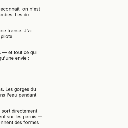
reconnaît, on n'est
jambes. Les dix
ne transe. J'ai
pilote
c — et tout ce qui
qu'une envie :
ns. Les gorges du
ans l'eau pendant
u sort directement
ent sur les parois —
donnent des formes