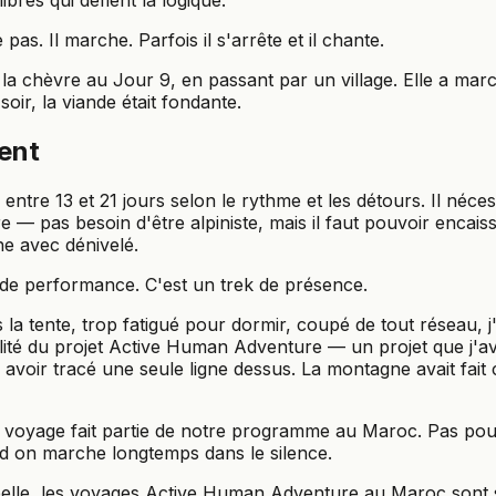
ibres qui défient la logique.
s. Il marche. Parfois il s'arrête et il chante.
é la chèvre au Jour 9, en passant par un village. Elle a ma
oir, la viande était fondante.
rent
ntre 13 et 21 jours selon le rythme et les détours. Il néces
e — pas besoin d'être alpiniste, mais il faut pouvoir encaiss
e avec dénivelé.
 de performance. C'est un trek de présence.
la tente, trop fatigué pour dormir, coupé de tout réseau, j'
lité du projet Active Human Adventure — un projet que j'ava
avoir tracé une seule ligne dessus. La montagne avait fait
e voyage fait partie de notre programme au Maroc. Pas po
d on marche longtemps dans le silence.
ppelle, les voyages Active Human Adventure au Maroc sont