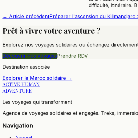
difficulté, itinéraire.
← Article précédent
Préparer l'ascension du Kilimandjaro :
Prêt à vivre votre aventure ?
Explorez nos voyages solidaires ou échangez directemen
Découvrir nos voyages
Prendre RDV
Destination associée
Explorer le Maroc solidaire →
ACTIVE HUMAN
ADVENTURE
Les voyages qui transforment
Agence de voyages solidaires et engagés. Treks, immersi
Navigation
Accueil