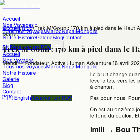
ACTIVE HUMAN
ADVENTURE
Accueil
Nos Voyages
Accueil
/
Blog
/
Trek M'Goun : 170 km à pied dans le Haut A
Tous nos voyages
Maroc
Népal
Mongolie
Maroc
Notre Histoire
Galerie
Blog
Contact
Trek M'Goun : 170 km à pied dans le H
EN
Réserver un RDV
Accueil
Nos Voyages
Mehdi — Fondateur Active Human Adventure
·
18 avril 20
Tous nos voyages
Maroc
Népal
Mongolie
Notre Histoire
Le bruit change quan
Galerie
lève la tête vers les
Blog
à chanter.
Contact
🇬🇧 English
Réserver un RDV
Pas pour nous. Pour 
On est au onzième jou
le fond du couloir. E
Imlil → Bou Th