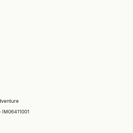
venture
e IM06411001