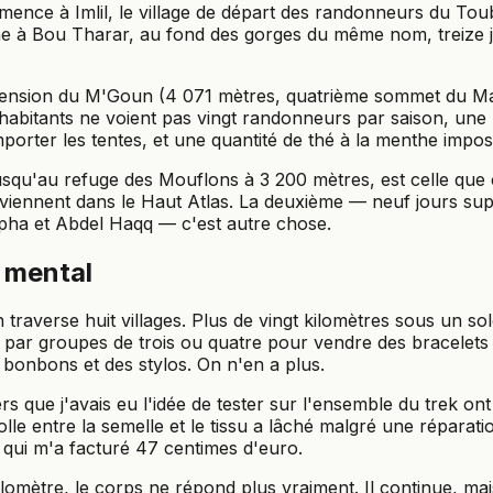
nce à Imlil, le village de départ des randonneurs du Toub
rmine à Bou Tharar, au fond des gorges du même nom, treize 
scension du M'Goun (4 071 mètres, quatrième sommet du Ma
s habitants ne voient pas vingt randonneurs par saison, une
emporter les tentes, et une quantité de thé à la menthe imposs
jusqu'au refuge des Mouflons à 3 200 mètres, est celle que 
 viennent dans le Haut Atlas. La deuxième — neuf jours su
pha et Abdel Haqq — c'est autre chose.
 mental
traverse huit villages. Plus de vingt kilomètres sous un sol
 par groupes de trois ou quatre pour vendre des bracelets e
bonbons et des stylos. On n'en a plus.
s que j'avais eu l'idée de tester sur l'ensemble du trek on
lle entre la semelle et le tissu a lâché malgré une réparat
l qui m'a facturé 47 centimes d'euro.
ilomètre, le corps ne répond plus vraiment. Il continue, ma