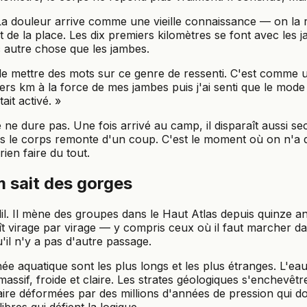
 La douleur arrive comme une vieille connaissance — on la 
it de la place. Les dix premiers kilomètres se font avec les 
c autre chose que les jambes.
e de mettre des mots sur ce genre de ressenti. C'est comme u
iers km à la force de mes jambes puis j'ai senti que le mode 
ait activé. »
 ne dure pas. Une fois arrivé au camp, il disparaît aussi se
ans le corps remonte d'un coup. C'est le moment où on n'a 
rien faire du tout.
 sait des gorges
lil. Il mène des groupes dans le Haut Atlas depuis quinze a
ît virage par virage — y compris ceux où il faut marcher d
'il n'y a pas d'autre passage.
e aquatique sont les plus longs et les plus étranges. L'ea
ssif, froide et claire. Les strates géologiques s'enchevêtr
ire déformées par des millions d'années de pression qui 