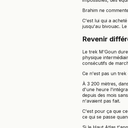
impossibles, des équil
Brahim ne commente pa
C'est lui qui a achet
jusqu'au bivouac. Le s
Revenir diffé
Le trek M'Goun dure e
physique intermédiair
consécutifs de march
Ce n'est pas un trek
À 3 200 mètres, dans 
d'une heure l'intégra
depuis des mois sans 
n'avaient pas fait.
C'est pour ça que c
ce qui se passe quan
Si le Haut Atlas t'a