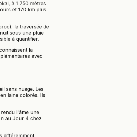
kal, à 1 750 mètres
jours et 170 km plus
roc), la traversée de
 nuit sous une pluie
ible à quantifier.
connaissent la
pplémentaires avec
eil sans nuage. Les
n laine colorés. Ils
t rendu l'âme une
ion au Jour 4 chez
is différemment.