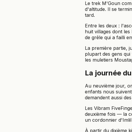
Le trek M'Goun comme
d'altitude. Il se te
tard.
Entre les deux : l'a
huit villages dont le
de grêle qui a failli 
La première partie, 
plupart des gens qui
les muletiers Mousta
La journée du
Au neuvième jour, on 
enfants nous suivent
demandent aussi des 
Les Vibram FiveFinger
deuxième fois — la co
un cordonnier d'Imli
À partir du dixième k